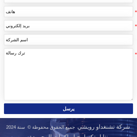
يرسل
شركة تشنغداو رويشي
جميع الحقوق محفوظة © سنة 2024
نتايل تكنولوجيا ماكينات المحمودة