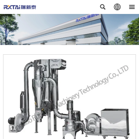


