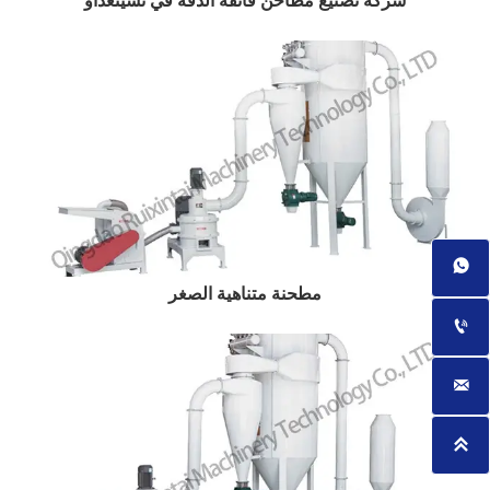
شركة تصنيع مطاحن فائقة الدقة في تشينغداو

مطحنة متناهية الصغر


