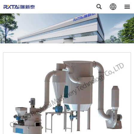


