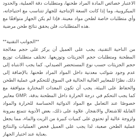
الاعتبار خصائص المادة المراد طحنها، ومتطلبات دقة العملية، والحدود
الميكروبية، وما إذا كانت السعة الإنتاجية للجهاز تتناسب مع احتياجاته،
وأي متطلبات خاصة لطحن مواد معينة. فإذا لم يكن الجهاز متوافقًا مع
هذه المتطلبات، فلن يحقق نتائج طحن مرضية.
**الجوانب التقنية**
من الناحية التقنية، يجب على العميل أن يركز على حجم معالجة
المطحنة ومتطلبات حجم الجزيئات وتوزيعها. تختلف متطلبات توزيع
حجم الجزيئات حسب نوع المستحضر الصيدلي. كما يجب الانتباه إلى
عدم وجود شوائب معدنية داخل المواد المراد طحنها. بالإضافة إلى
ذلك، نظرًا للمعايير العالية الحالية في السوق للتحكم في عملية الطحن
والحفاظ على البيئة، يجب أن تكون المعدات المختارة متوافقة مع
معايير GMP. كما يجب التحكم في درجة الحرارة داخل المطحنة بدقة،
خصوصًا عند التعامل مع المواد الدوائية الحساسة للحرارة والمواد
القابلة للاشتعال والانفجار. علاوة على ذلك، بعض الأدوية تتمتع بمرونة
ولزوجة عالية أو تحتوي على كميات كبيرة من الزيت والماء، مما يجعل
عملية الطحن صعبة، لذا يجب على العميل فحص العمليات والنتائج
بعناية عند اختيار الجهاز.