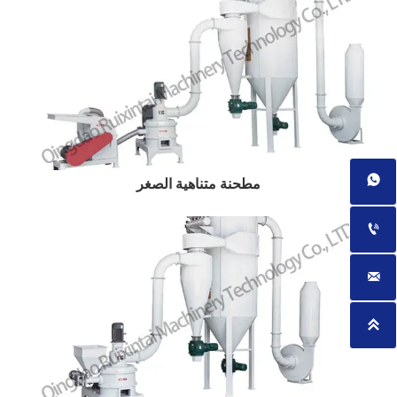

مطحنة متناهية الصغر


